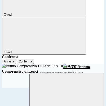
Chiudi
Chiudi
Conferma
Annulla
Conferma
ISA 10
Istituto
Comprensivo di Lerici
“A Lerici un muro di vento azzurro ci separa dal mondo” (F. Tonelli)