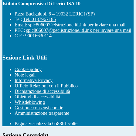
Istituto Comprensivo Di Lerici ISA 10
P.zza Bacigalupi, 6 – 19032 LERICI (SP)
Tel:
Tel. 0187967185
Email:
spic806007@istruzione.it
Link per inviare una mail
PEC:
spic806007@pec.istruzione.it
Link per inviare una mail
C.F.: 90016630114
Sezione Link Utili
Cookie policy
Note legali
Informativa Privacy
Ufficio Relazioni con il Pubblico
Dichiarazione di accessibilità
Obiettivi di accessibilità
Whistleblowing
Gestione consensi cookie
Amministrazione trasparente
Pagina visualizzata
658861
volte
Sezione Copyright