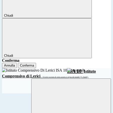
Chiudi
Chiudi
Conferma
Annulla
Conferma
ISA 10
Istituto
Comprensivo di Lerici
“A Lerici un muro di vento azzurro ci separa dal mondo” (F. Tonelli)