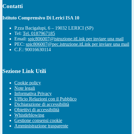
Contatti
Istituto Comprensivo Di Lerici ISA 10
P.zza Bacigalupi, 6 – 19032 LERICI (SP)
Tel:
Tel. 0187967185
Email:
spic806007@istruzione.it
Link per inviare una mail
PEC:
spic806007@pec.istruzione.it
Link per inviare una mail
C.F.: 90016630114
Sezione Link Utili
Cookie policy
Note legali
Informativa Privacy
Ufficio Relazioni con il Pubblico
Dichiarazione di accessibilità
Obiettivi di accessibilità
Whistleblowing
Gestione consensi cookie
Amministrazione trasparente