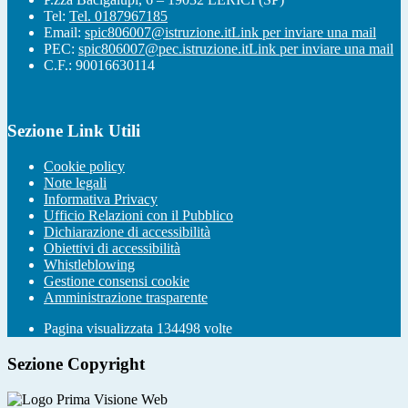
Tel:
Tel. 0187967185
Email:
spic806007@istruzione.it
Link per inviare una mail
PEC:
spic806007@pec.istruzione.it
Link per inviare una mail
C.F.: 90016630114
Sezione Link Utili
Cookie policy
Note legali
Informativa Privacy
Ufficio Relazioni con il Pubblico
Dichiarazione di accessibilità
Obiettivi di accessibilità
Whistleblowing
Gestione consensi cookie
Amministrazione trasparente
Pagina visualizzata
134498
volte
Sezione Copyright