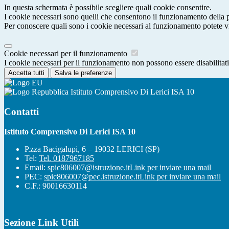
In questa schermata è possibile scegliere quali cookie consentire.
I cookie necessari sono quelli che consentono il funzionamento della pi
Per conoscere quali sono i cookie necessari al funzionamento potete v
Cookie necessari per il funzionamento
I cookie necessari per il funzionamento non possono essere disabilitati.
Accetta tutti
Salva le preferenze
Istituto Comprensivo Di Lerici ISA 10
Contatti
Istituto Comprensivo Di Lerici ISA 10
P.zza Bacigalupi, 6 – 19032 LERICI (SP)
Tel:
Tel. 0187967185
Email:
spic806007@istruzione.it
Link per inviare una mail
PEC:
spic806007@pec.istruzione.it
Link per inviare una mail
C.F.: 90016630114
Sezione Link Utili