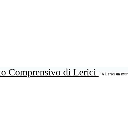
uto Comprensivo di Lerici
“A Lerici un mur