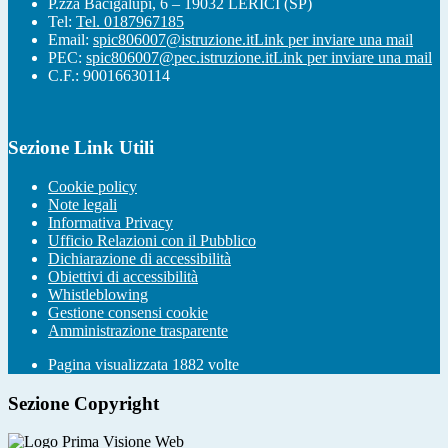
P.zza Bacigalupi, 6 – 19032 LERICI (SP)
Tel:
Tel. 0187967185
Email:
spic806007@istruzione.it
Link per inviare una mail
PEC:
spic806007@pec.istruzione.it
Link per inviare una mail
C.F.: 90016630114
Sezione Link Utili
Cookie policy
Note legali
Informativa Privacy
Ufficio Relazioni con il Pubblico
Dichiarazione di accessibilità
Obiettivi di accessibilità
Whistleblowing
Gestione consensi cookie
Amministrazione trasparente
Pagina visualizzata
1882
volte
Sezione Copyright