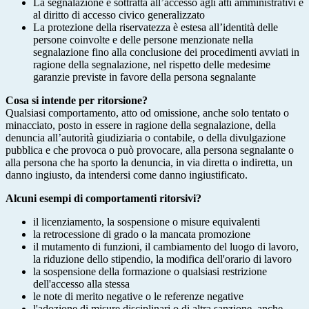
La segnalazione è sottratta all’accesso agli atti amministrativi e
al diritto di accesso civico generalizzato
La protezione della riservatezza è estesa all’identità delle
persone coinvolte e delle persone menzionate nella
segnalazione fino alla conclusione dei procedimenti avviati in
ragione della segnalazione, nel rispetto delle medesime
garanzie previste in favore della persona segnalante
Cosa si intende per ritorsione?
Qualsiasi comportamento, atto od omissione, anche solo tentato o
minacciato, posto in essere in ragione della segnalazione, della
denuncia all’autorità giudiziaria o contabile, o della divulgazione
pubblica e che provoca o può provocare, alla persona segnalante o
alla persona che ha sporto la denuncia, in via diretta o indiretta, un
danno ingiusto, da intendersi come danno ingiustificato.
Alcuni esempi di comportamenti ritorsivi?
il licenziamento, la sospensione o misure equivalenti
la retrocessione di grado o la mancata promozione
il mutamento di funzioni, il cambiamento del luogo di lavoro,
la riduzione dello stipendio, la modifica dell'orario di lavoro
la sospensione della formazione o qualsiasi restrizione
dell'accesso alla stessa
le note di merito negative o le referenze negative
l'adozione di misure disciplinari o di altra sanzione, anche