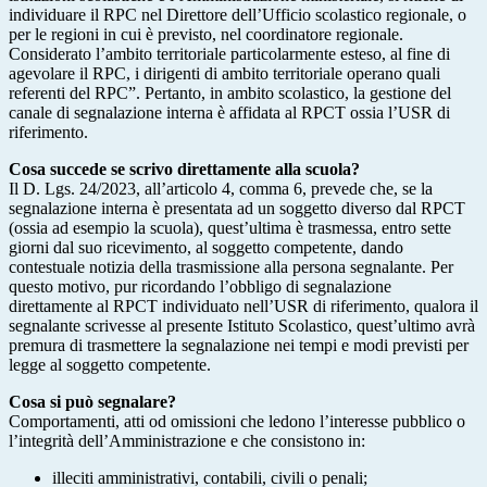
individuare il RPC nel Direttore dell’Ufficio scolastico regionale, o
per le regioni in cui è previsto, nel coordinatore regionale.
Considerato l’ambito territoriale particolarmente esteso, al fine di
agevolare il RPC, i dirigenti di ambito territoriale operano quali
referenti del RPC”. Pertanto, in ambito scolastico, la gestione del
canale di segnalazione interna è affidata al RPCT ossia l’USR di
riferimento.
Cosa succede se scrivo direttamente alla scuola?
Il D. Lgs. 24/2023, all’articolo 4, comma 6, prevede che, se la
segnalazione interna è presentata ad un soggetto diverso dal RPCT
(ossia ad esempio la scuola), quest’ultima è trasmessa, entro sette
giorni dal suo ricevimento, al soggetto competente, dando
contestuale notizia della trasmissione alla persona segnalante. Per
questo motivo, pur ricordando l’obbligo di segnalazione
direttamente al RPCT individuato nell’USR di riferimento, qualora il
segnalante scrivesse al presente Istituto Scolastico, quest’ultimo avrà
premura di trasmettere la segnalazione nei tempi e modi previsti per
legge al soggetto competente.
Cosa si può segnalare?
Comportamenti, atti od omissioni che ledono l’interesse pubblico o
l’integrità dell’Amministrazione e che consistono in:
illeciti amministrativi, contabili, civili o penali;