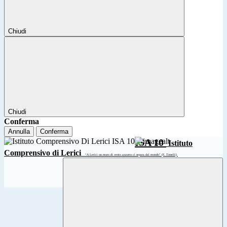
Chiudi
Chiudi
Conferma
Annulla
Conferma
ISA 10
Istituto
Comprensivo di Lerici
“A Lerici un muro di vento azzurro ci separa dal mondo” (F. Tonelli)