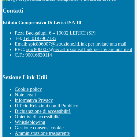
Contatti
Istituto Comprensivo Di Lerici ISA 10
P.zza Bacigalupi, 6 – 19032 LERICI (SP)
Tel:
Tel. 0187967185
Email:
spic806007@istruzione.it
Link per inviare una mail
PEC:
spic806007@pec.istruzione.it
Link per inviare una mail
C.F.: 90016630114
Sezione Link Utili
Cookie policy
Note legali
Informativa Privacy
Ufficio Relazioni con il Pubblico
Dichiarazione di accessibilità
Obiettivi di accessibilità
Whistleblowing
Gestione consensi cookie
Amministrazione trasparente