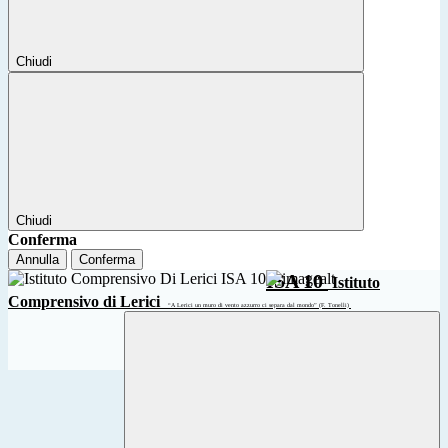
Chiudi
Chiudi
Conferma
Annulla
Conferma
ISA 10
Istituto
Comprensivo di Lerici
“A Lerici un muro di vento azzurro ci separa dal mondo” (F. Tonelli)