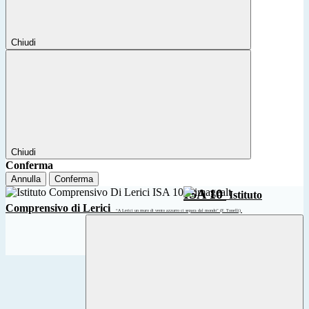
Chiudi
Chiudi
Conferma
Annulla
Conferma
ISA 10
Istituto
Comprensivo di Lerici
“A Lerici un muro di vento azzurro ci separa dal mondo” (F. Tonelli)