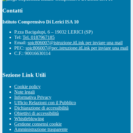
Contatti
Istituto Comprensivo Di Lerici ISA 10
P.zza Bacigalupi, 6 – 19032 LERICI (SP)
Tel:
Tel. 0187967185
Email:
spic806007@istruzione.it
Link per inviare una mail
PEC:
spic806007@pec.istruzione.it
Link per inviare una mail
C.F.: 90016630114
Sezione Link Utili
Cookie policy
Note legali
Informativa Privacy
Ufficio Relazioni con il Pubblico
Dichiarazione di accessibilità
Obiettivi di accessibilità
Whistleblowing
Gestione consensi cookie
Amministrazione trasparente