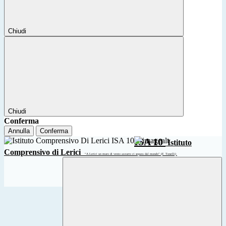
Chiudi
Chiudi
Conferma
Annulla
Conferma
ISA 10
Istituto
Comprensivo di Lerici
“A Lerici un muro di vento azzurro ci separa dal mondo” (F. Tonelli)