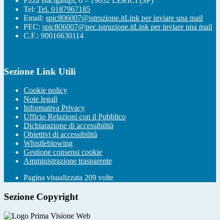
P.zza Bacigalupi, 6 – 19032 LERICI (SP)
Tel:
Tel. 0187967185
Email:
spic806007@istruzione.it
Link per inviare una mail
PEC:
spic806007@pec.istruzione.it
Link per inviare una mail
C.F.: 90016630114
Sezione Link Utili
Cookie policy
Note legali
Informativa Privacy
Ufficio Relazioni con il Pubblico
Dichiarazione di accessibilità
Obiettivi di accessibilità
Whistleblowing
Gestione consensi cookie
Amministrazione trasparente
Pagina visualizzata
209
volte
Sezione Copyright