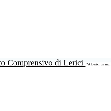
uto Comprensivo di Lerici
“A Lerici un mur