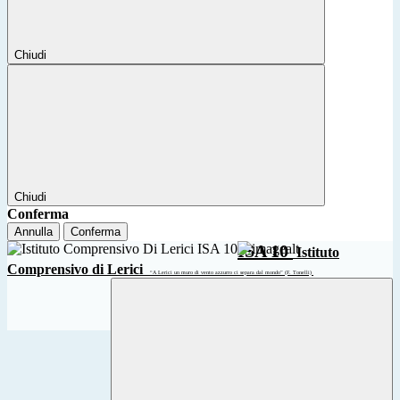
Chiudi
Chiudi
Conferma
Annulla
Conferma
ISA 10
Istituto
Comprensivo di Lerici
“A Lerici un muro di vento azzurro ci separa dal mondo” (F. Tonelli)