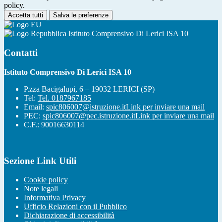
policy.
Accetta tutti
Salva le preferenze
Istituto Comprensivo Di Lerici ISA 10
Contatti
Istituto Comprensivo Di Lerici ISA 10
P.zza Bacigalupi, 6 – 19032 LERICI (SP)
Tel:
Tel. 0187967185
Email:
spic806007@istruzione.it
Link per inviare una mail
PEC:
spic806007@pec.istruzione.it
Link per inviare una mail
C.F.: 90016630114
Sezione Link Utili
Cookie policy
Note legali
Informativa Privacy
Ufficio Relazioni con il Pubblico
Dichiarazione di accessibilità