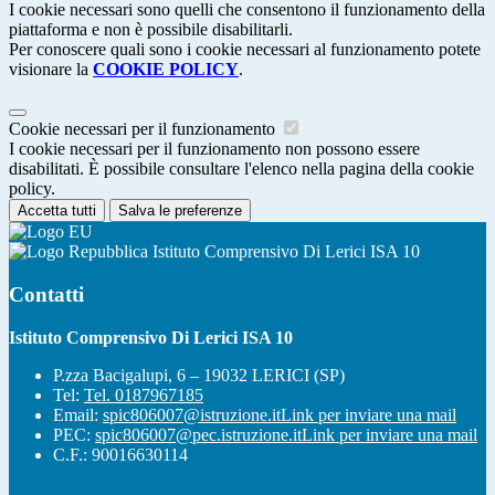
I cookie necessari sono quelli che consentono il funzionamento della
piattaforma e non è possibile disabilitarli.
Per conoscere quali sono i cookie necessari al funzionamento potete
visionare la
COOKIE POLICY
.
Cookie necessari per il funzionamento
I cookie necessari per il funzionamento non possono essere
disabilitati. È possibile consultare l'elenco nella pagina della cookie
policy.
Accetta tutti
Salva le preferenze
Istituto Comprensivo Di Lerici ISA 10
Contatti
Istituto Comprensivo Di Lerici ISA 10
P.zza Bacigalupi, 6 – 19032 LERICI (SP)
Tel:
Tel. 0187967185
Email:
spic806007@istruzione.it
Link per inviare una mail
PEC:
spic806007@pec.istruzione.it
Link per inviare una mail
C.F.: 90016630114