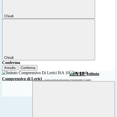
Chiudi
Chiudi
Conferma
Annulla
Conferma
ISA 10
Istituto
Comprensivo di Lerici
“A Lerici un muro di vento azzurro ci separa dal mondo” (F. Tonelli)