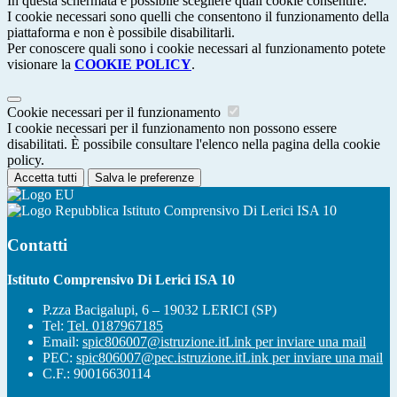
In questa schermata è possibile scegliere quali cookie consentire.
I cookie necessari sono quelli che consentono il funzionamento della
piattaforma e non è possibile disabilitarli.
Per conoscere quali sono i cookie necessari al funzionamento potete
visionare la
COOKIE POLICY
.
Cookie necessari per il funzionamento
I cookie necessari per il funzionamento non possono essere
disabilitati. È possibile consultare l'elenco nella pagina della cookie
policy.
Accetta tutti
Salva le preferenze
Istituto Comprensivo Di Lerici ISA 10
Contatti
Istituto Comprensivo Di Lerici ISA 10
P.zza Bacigalupi, 6 – 19032 LERICI (SP)
Tel:
Tel. 0187967185
Email:
spic806007@istruzione.it
Link per inviare una mail
PEC:
spic806007@pec.istruzione.it
Link per inviare una mail
C.F.: 90016630114