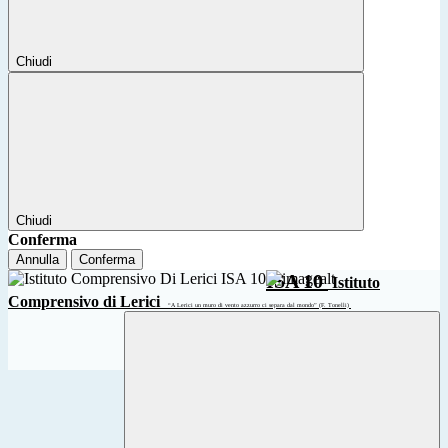
Chiudi
Chiudi
Conferma
Annulla
Conferma
ISA 10
Istituto
Comprensivo di Lerici
“A Lerici un muro di vento azzurro ci separa dal mondo” (F. Tonelli)