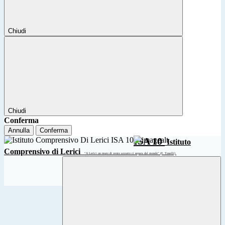
Chiudi
Chiudi
Conferma
Annulla
Conferma
ISA 10
Istituto
Comprensivo di Lerici
“A Lerici un muro di vento azzurro ci separa dal mondo” (F. Tonelli)