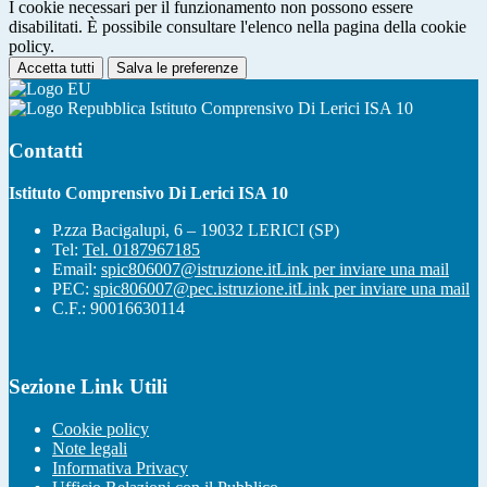
I cookie necessari per il funzionamento non possono essere
disabilitati. È possibile consultare l'elenco nella pagina della cookie
policy.
Accetta tutti
Salva le preferenze
Istituto Comprensivo Di Lerici ISA 10
Contatti
Istituto Comprensivo Di Lerici ISA 10
P.zza Bacigalupi, 6 – 19032 LERICI (SP)
Tel:
Tel. 0187967185
Email:
spic806007@istruzione.it
Link per inviare una mail
PEC:
spic806007@pec.istruzione.it
Link per inviare una mail
C.F.: 90016630114
Sezione Link Utili
Cookie policy
Note legali
Informativa Privacy