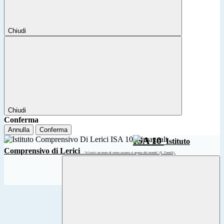
Chiudi
Chiudi
Conferma
Annulla
Conferma
ISA 10
Istituto
Comprensivo di Lerici
“A Lerici un muro di vento azzurro ci separa dal mondo” (F. Tonelli)