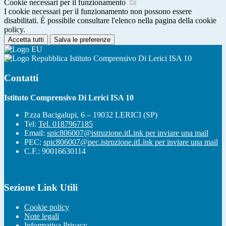
Cookie necessari per il funzionamento
I cookie necessari per il funzionamento non possono essere
disabilitati. È possibile consultare l'elenco nella pagina della cookie
policy.
Accetta tutti
Salva le preferenze
Istituto Comprensivo Di Lerici ISA 10
Contatti
Istituto Comprensivo Di Lerici ISA 10
P.zza Bacigalupi, 6 – 19032 LERICI (SP)
Tel:
Tel. 0187967185
Email:
spic806007@istruzione.it
Link per inviare una mail
PEC:
spic806007@pec.istruzione.it
Link per inviare una mail
C.F.: 90016630114
Sezione Link Utili
Cookie policy
Note legali
Informativa Privacy