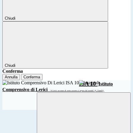
Chiudi
Chiudi
Conferma
Annulla
Conferma
ISA 10
Istituto
Comprensivo di Lerici
“A Lerici un muro di vento azzurro ci separa dal mondo” (F. Tonelli)