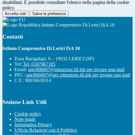
disabilitati. È possibile consultare l'elenco nella pagina della cookie
policy.
Accetta tutti
Salva le preferenze
Istituto Comprensivo Di Lerici ISA 10
Contatti
Istituto Comprensivo Di Lerici ISA 10
P.zza Bacigalupi, 6 – 19032 LERICI (SP)
Tel:
Tel. 0187967185
Email:
spic806007@istruzione.it
Link per inviare una mail
PEC:
spic806007@pec.istruzione.it
Link per inviare una mail
C.F.: 90016630114
Sezione Link Utili
Cookie policy
Note legali
Informativa Privacy
Ufficio Relazioni con il Pubblico