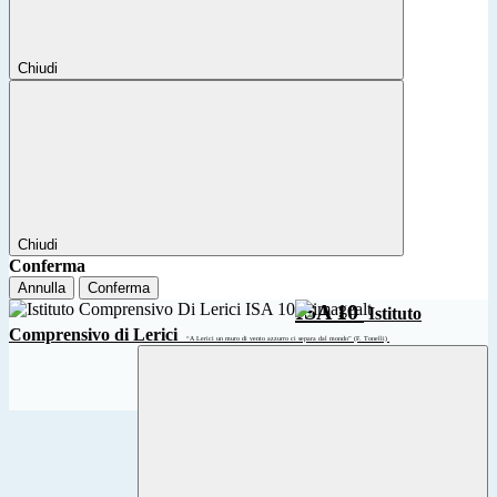
Chiudi
Chiudi
Conferma
Annulla
Conferma
ISA 10
Istituto
Comprensivo di Lerici
“A Lerici un muro di vento azzurro ci separa dal mondo” (F. Tonelli)