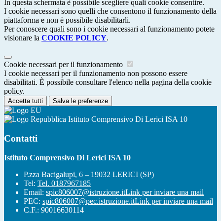
In questa schermata è possibile scegliere quali cookie consentire.
I cookie necessari sono quelli che consentono il funzionamento della
piattaforma e non è possibile disabilitarli.
Per conoscere quali sono i cookie necessari al funzionamento potete
visionare la
COOKIE POLICY
.
Cookie necessari per il funzionamento
I cookie necessari per il funzionamento non possono essere
disabilitati. È possibile consultare l'elenco nella pagina della cookie
policy.
Accetta tutti
Salva le preferenze
Istituto Comprensivo Di Lerici ISA 10
Contatti
Istituto Comprensivo Di Lerici ISA 10
P.zza Bacigalupi, 6 – 19032 LERICI (SP)
Tel:
Tel. 0187967185
Email:
spic806007@istruzione.it
Link per inviare una mail
PEC:
spic806007@pec.istruzione.it
Link per inviare una mail
C.F.: 90016630114