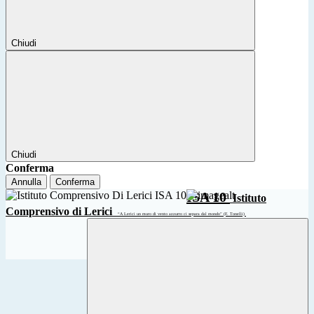
Chiudi
Chiudi
Conferma
Annulla
Conferma
ISA 10
Istituto
Comprensivo di Lerici
“A Lerici un muro di vento azzurro ci separa dal mondo” (F. Tonelli)