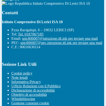
Istituto Comprensivo Di Lerici ISA 10
Contatti
Istituto Comprensivo Di Lerici ISA 10
P.zza Bacigalupi, 6 – 19032 LERICI (SP)
Tel:
Tel. 0187967185
Email:
spic806007@istruzione.it
Link per inviare una mail
PEC:
spic806007@pec.istruzione.it
Link per inviare una mail
C.F.: 90016630114
Sezione Link Utili
Cookie policy
Note legali
Informativa Privacy
Ufficio Relazioni con il Pubblico
Dichiarazione di accessibilità
Obiettivi di accessibilità
Whistleblowing
Gestione consensi cookie