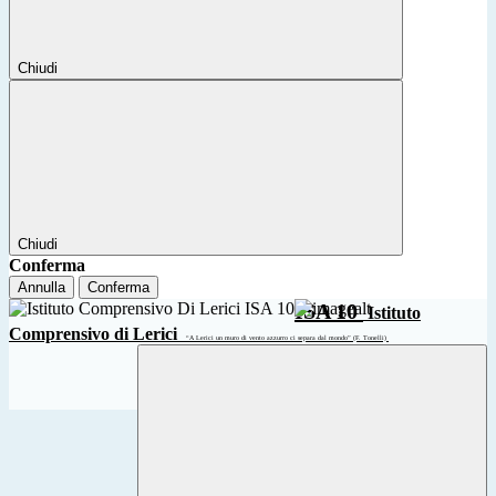
Chiudi
Chiudi
Conferma
Annulla
Conferma
ISA 10
Istituto
Comprensivo di Lerici
“A Lerici un muro di vento azzurro ci separa dal mondo” (F. Tonelli)