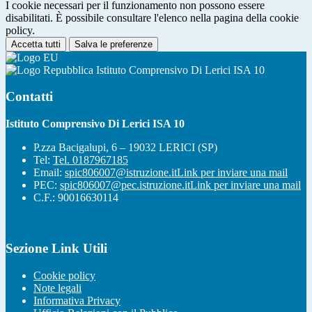
I cookie necessari per il funzionamento non possono essere
disabilitati. È possibile consultare l'elenco nella pagina della cookie
policy.
Accetta tutti
Salva le preferenze
Istituto Comprensivo Di Lerici ISA 10
Contatti
Istituto Comprensivo Di Lerici ISA 10
P.zza Bacigalupi, 6 – 19032 LERICI (SP)
Tel:
Tel. 0187967185
Email:
spic806007@istruzione.it
Link per inviare una mail
PEC:
spic806007@pec.istruzione.it
Link per inviare una mail
C.F.: 90016630114
Sezione Link Utili
Cookie policy
Note legali
Informativa Privacy