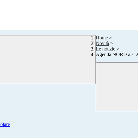
Home
>
Novità
>
Le notizie
>
Agenda NORD a.s. 20
olare