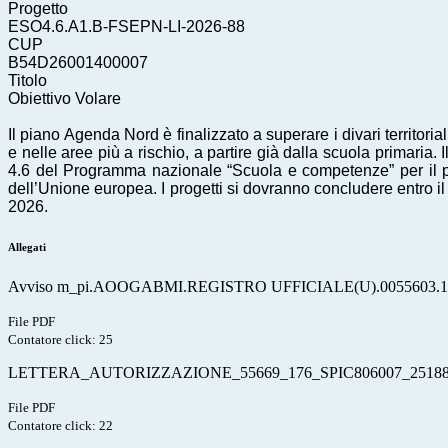
Progetto
ESO4.6.A1.B-FSEPN-LI-2026-88
CUP
B54D26001400007
Titolo
Obiettivo Volare
Il piano Agenda Nord è finalizzato a superare i divari territoria
e nelle aree più a rischio, a partire già dalla scuola primaria.
4.6 del Programma nazionale “Scuola e competenze” per il
dell’Unione europea. I progetti si dovranno concludere entro il
2026.
Allegati
Avviso m_pi.AOOGABMI.REGISTRO UFFICIALE(U).0055603.10
File PDF
Contatore click: 25
LETTERA_AUTORIZZAZIONE_55669_176_SPIC806007_25188 (
File PDF
Contatore click: 22