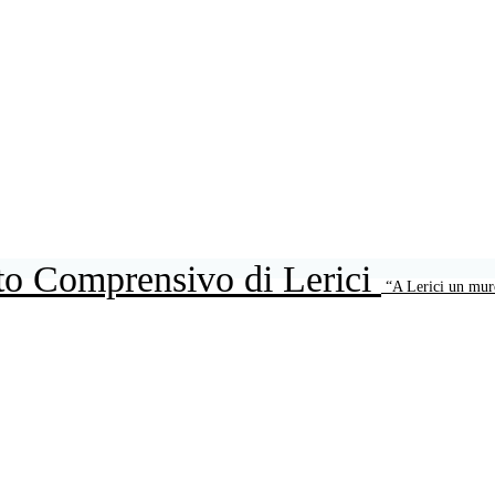
uto Comprensivo di Lerici
“A Lerici un mur