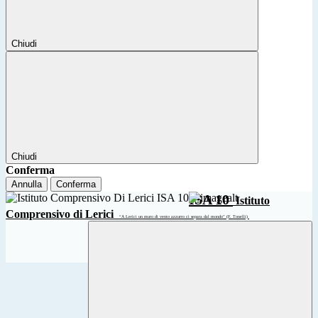
Chiudi
Chiudi
Conferma
Annulla
Conferma
ISA 10
Istituto
Comprensivo di Lerici
“A Lerici un muro di vento azzurro ci separa dal mondo” (F. Tonelli)