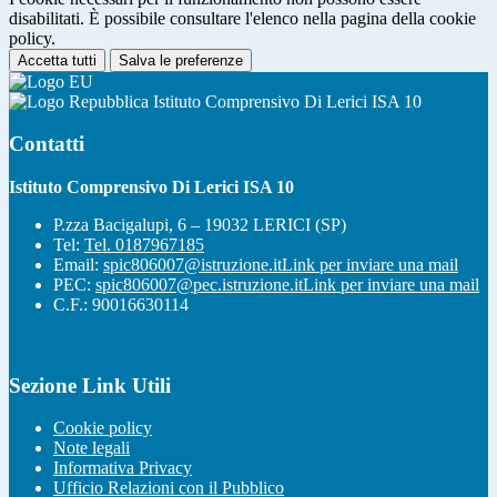
disabilitati. È possibile consultare l'elenco nella pagina della cookie
policy.
Accetta tutti
Salva le preferenze
Istituto Comprensivo Di Lerici ISA 10
Contatti
Istituto Comprensivo Di Lerici ISA 10
P.zza Bacigalupi, 6 – 19032 LERICI (SP)
Tel:
Tel. 0187967185
Email:
spic806007@istruzione.it
Link per inviare una mail
PEC:
spic806007@pec.istruzione.it
Link per inviare una mail
C.F.: 90016630114
Sezione Link Utili
Cookie policy
Note legali
Informativa Privacy
Ufficio Relazioni con il Pubblico