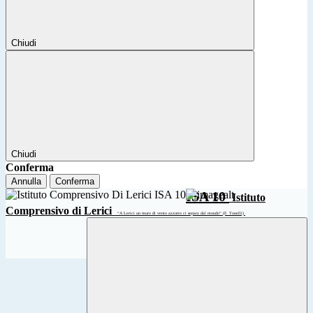
Chiudi
Chiudi
Conferma
Annulla
Conferma
ISA 10
Istituto
Comprensivo di Lerici
“A Lerici un muro di vento azzurro ci separa dal mondo” (F. Tonelli)