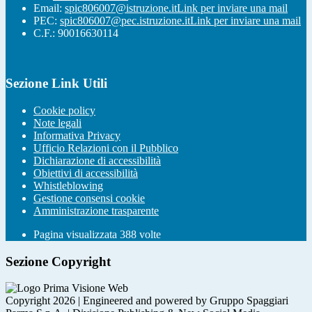
Email:
spic806007@istruzione.it
Link per inviare una mail
PEC:
spic806007@pec.istruzione.it
Link per inviare una mail
C.F.: 90016630114
Sezione Link Utili
Cookie policy
Note legali
Informativa Privacy
Ufficio Relazioni con il Pubblico
Dichiarazione di accessibilità
Obiettivi di accessibilità
Whistleblowing
Gestione consensi cookie
Amministrazione trasparente
Pagina visualizzata
388
volte
Sezione Copyright
Copyright 2026 | Engineered and powered by Gruppo Spaggiari