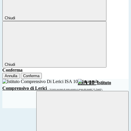
Chiudi
Chiudi
Conferma
Annulla
Conferma
ISA 10
Istituto
Comprensivo di Lerici
“A Lerici un muro di vento azzurro ci separa dal mondo” (F. Tonelli)