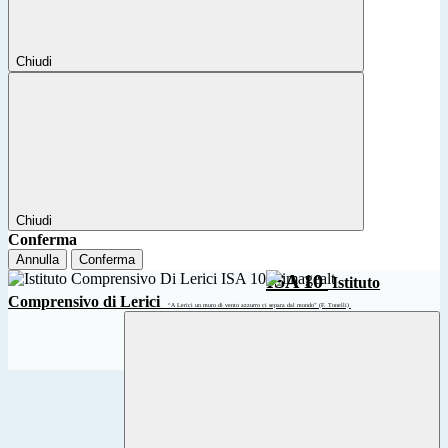
Chiudi
Chiudi
Conferma
Annulla
Conferma
ISA 10
Istituto
Comprensivo di Lerici
“A Lerici un muro di vento azzurro ci separa dal mondo” (F. Tonelli)