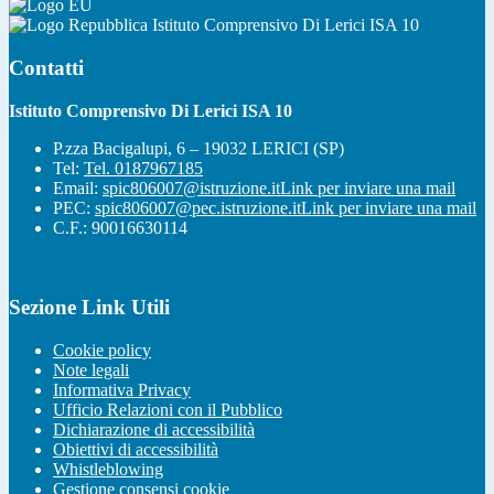
Istituto Comprensivo Di Lerici ISA 10
Contatti
Istituto Comprensivo Di Lerici ISA 10
P.zza Bacigalupi, 6 – 19032 LERICI (SP)
Tel:
Tel. 0187967185
Email:
spic806007@istruzione.it
Link per inviare una mail
PEC:
spic806007@pec.istruzione.it
Link per inviare una mail
C.F.: 90016630114
Sezione Link Utili
Cookie policy
Note legali
Informativa Privacy
Ufficio Relazioni con il Pubblico
Dichiarazione di accessibilità
Obiettivi di accessibilità
Whistleblowing
Gestione consensi cookie