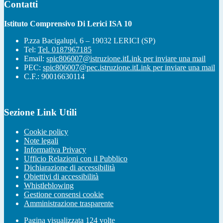
Contatti
Istituto Comprensivo Di Lerici ISA 10
P.zza Bacigalupi, 6 – 19032 LERICI (SP)
Tel:
Tel. 0187967185
Email:
spic806007@istruzione.it
Link per inviare una mail
PEC:
spic806007@pec.istruzione.it
Link per inviare una mail
C.F.: 90016630114
Sezione Link Utili
Cookie policy
Note legali
Informativa Privacy
Ufficio Relazioni con il Pubblico
Dichiarazione di accessibilità
Obiettivi di accessibilità
Whistleblowing
Gestione consensi cookie
Amministrazione trasparente
Pagina visualizzata
124
volte