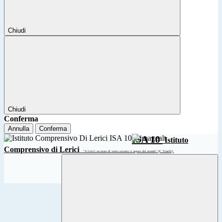
Chiudi
Chiudi
Conferma
Annulla
Conferma
ISA 10
Istituto
Comprensivo di Lerici
“A Lerici un muro di vento azzurro ci separa dal mondo” (F. Tonelli)