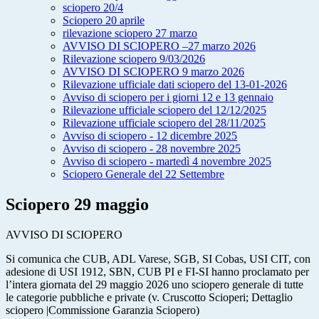
sciopero 20/4
Sciopero 20 aprile
rilevazione sciopero 27 marzo
AVVISO DI SCIOPERO –27 marzo 2026
Rilevazione sciopero 9/03/2026
AVVISO DI SCIOPERO 9 marzo 2026
Rilevazione ufficiale dati sciopero del 13-01-2026
Avviso di sciopero per i giorni 12 e 13 gennaio
Rilevazione ufficiale sciopero del 12/12/2025
Rilevazione ufficiale sciopero del 28/11/2025
Avviso di sciopero - 12 dicembre 2025
Avviso di sciopero - 28 novembre 2025
Avviso di sciopero - martedì 4 novembre 2025
Sciopero Generale del 22 Settembre
Sciopero 29 maggio
AVVISO DI SCIOPERO
Si comunica che CUB, ADL Varese, SGB, SI Cobas, USI CIT, con
adesione di USI 1912, SBN,
CUB PI e FI-SI hanno proclamato per
l’intera giornata del 29 maggio 2026 uno sciopero
generale di tutte
le categorie pubbliche e private (v.
Cruscotto Scioperi
;
Dettaglio
sciopero |
Commissione Garanzia Sciopero)