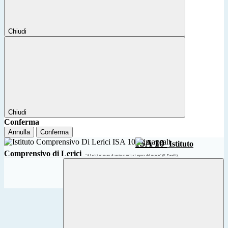
Chiudi
Chiudi
Conferma
Annulla
Conferma
ISA 10
Istituto
Comprensivo di Lerici
“A Lerici un muro di vento azzurro ci separa dal mondo” (F. Tonelli)