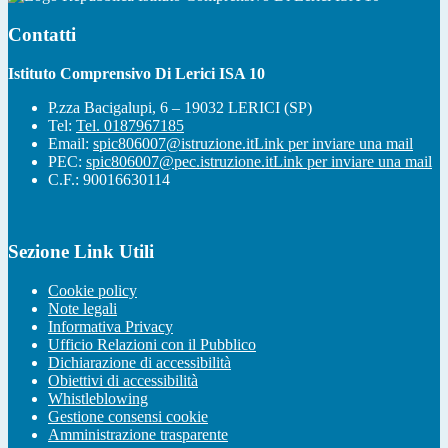
Contatti
Istituto Comprensivo Di Lerici ISA 10
P.zza Bacigalupi, 6 – 19032 LERICI (SP)
Tel:
Tel. 0187967185
Email:
spic806007@istruzione.it
Link per inviare una mail
PEC:
spic806007@pec.istruzione.it
Link per inviare una mail
C.F.: 90016630114
Sezione Link Utili
Cookie policy
Note legali
Informativa Privacy
Ufficio Relazioni con il Pubblico
Dichiarazione di accessibilità
Obiettivi di accessibilità
Whistleblowing
Gestione consensi cookie
Amministrazione trasparente