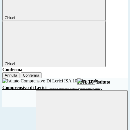
Chiudi
Chiudi
Conferma
Annulla
Conferma
ISA 10
Istituto
Comprensivo di Lerici
“A Lerici un muro di vento azzurro ci separa dal mondo” (F. Tonelli)