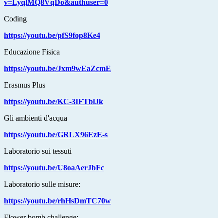
v=LyqlMQ8VqDo&authuser=0
Coding
https://youtu.be/pfS9fop8Ke4
Educazione Fisica
https://youtu.be/Jxm9wEaZcmE
Erasmus Plus
https://youtu.be/KC-3IFTblJk
Gli ambienti d'acqua
https://youtu.be/GRLX96EzE-s
Laboratorio sui tessuti
https://youtu.be/U8oaAerJbFc
Laboratorio sulle misure:
https://youtu.be/rhHsDmTC70w
Flower bomb challenge: