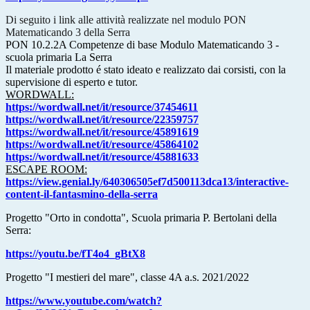
Di seguito i link alle attività realizzate nel modulo PON
Matematicando 3 della Serra
PON 10.2.2A Competenze di base Modulo Matematicando 3 -
scuola primaria La Serra
Il materiale prodotto é stato ideato e realizzato dai corsisti, con la
supervisione di esperto e tutor.
WORDWALL:
https://wordwall.net/it/resource/37454611
https://wordwall.net/it/resource/22359757
https://wordwall.net/it/resource/45891619
https://wordwall.net/it/resource/45864102
https://wordwall.net/it/resource/45881633
ESCAPE ROOM:
https://view.genial.ly/640306505ef7d500113dca13/interactive-
content-il-fantasmino-della-serra
Progetto "Orto in condotta", Scuola primaria P. Bertolani della
Serra:
https://youtu.be/fT4o4_gBtX8
Progetto "I mestieri del mare", classe 4A a.s. 2021/2022
https://www.youtube.com/watch?