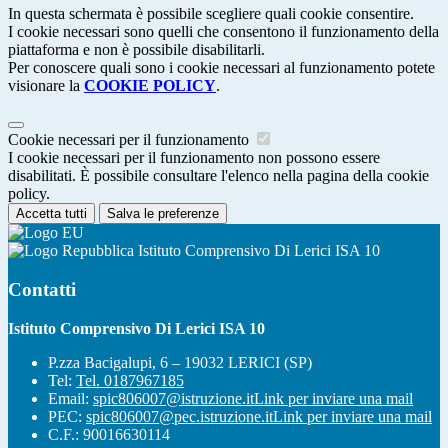
In questa schermata è possibile scegliere quali cookie consentire.
I cookie necessari sono quelli che consentono il funzionamento della
piattaforma e non è possibile disabilitarli.
Per conoscere quali sono i cookie necessari al funzionamento potete
visionare la
COOKIE POLICY
.
Cookie necessari per il funzionamento
I cookie necessari per il funzionamento non possono essere
disabilitati. È possibile consultare l'elenco nella pagina della cookie
policy.
Accetta tutti
Salva le preferenze
Istituto Comprensivo Di Lerici ISA 10
Contatti
Istituto Comprensivo Di Lerici ISA 10
P.zza Bacigalupi, 6 – 19032 LERICI (SP)
Tel:
Tel. 0187967185
Email:
spic806007@istruzione.it
Link per inviare una mail
PEC:
spic806007@pec.istruzione.it
Link per inviare una mail
C.F.: 90016630114