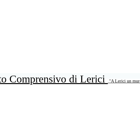
uto Comprensivo di Lerici
“A Lerici un mur