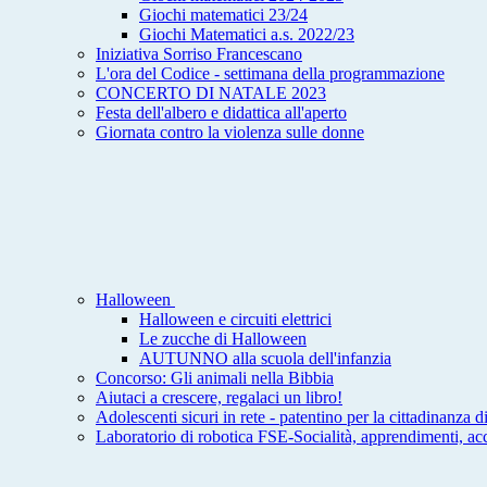
Giochi matematici 23/24
Giochi Matematici a.s. 2022/23
Iniziativa Sorriso Francescano
L'ora del Codice - settimana della programmazione
CONCERTO DI NATALE 2023
Festa dell'albero e didattica all'aperto
Giornata contro la violenza sulle donne
Halloween
Halloween e circuiti elettrici
Le zucche di Halloween
AUTUNNO alla scuola dell'infanzia
Concorso: Gli animali nella Bibbia
Aiutaci a crescere, regalaci un libro!
Adolescenti sicuri in rete - patentino per la cittadinanza di
Laboratorio di robotica FSE-Socialità, apprendimenti, ac