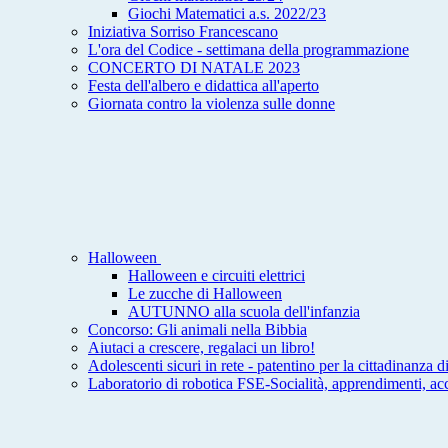
Giochi Matematici a.s. 2022/23
Iniziativa Sorriso Francescano
L'ora del Codice - settimana della programmazione
CONCERTO DI NATALE 2023
Festa dell'albero e didattica all'aperto
Giornata contro la violenza sulle donne
Halloween
Halloween e circuiti elettrici
Le zucche di Halloween
AUTUNNO alla scuola dell'infanzia
Concorso: Gli animali nella Bibbia
Aiutaci a crescere, regalaci un libro!
Adolescenti sicuri in rete - patentino per la cittadinanza di
Laboratorio di robotica FSE-Socialità, apprendimenti, ac