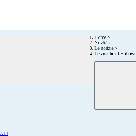
Home
>
Novità
>
Le notizie
>
Le zucche di Hallow
ALI