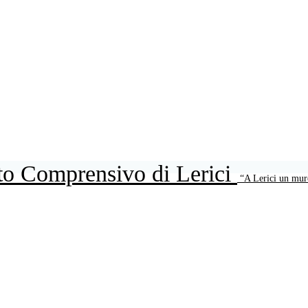
uto Comprensivo di Lerici
“A Lerici un mur