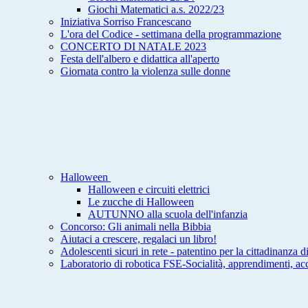
Giochi Matematici a.s. 2022/23
Iniziativa Sorriso Francescano
L'ora del Codice - settimana della programmazione
CONCERTO DI NATALE 2023
Festa dell'albero e didattica all'aperto
Giornata contro la violenza sulle donne
Halloween
Halloween e circuiti elettrici
Le zucche di Halloween
AUTUNNO alla scuola dell'infanzia
Concorso: Gli animali nella Bibbia
Aiutaci a crescere, regalaci un libro!
Adolescenti sicuri in rete - patentino per la cittadinanza di
Laboratorio di robotica FSE-Socialità, apprendimenti, ac