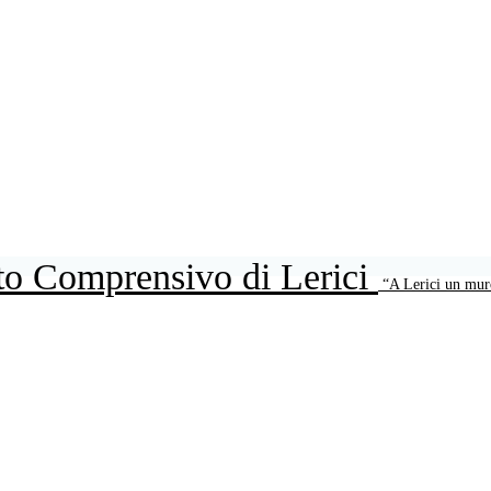
uto Comprensivo di Lerici
“A Lerici un mur