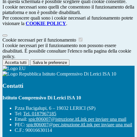
In questa schermata è possibile scegliere quali cookie consentire.
I cookie necessari sono quelli che consentono il funzionamento della
piattaforma e non è possibile disabilitarli.
Per conoscere quali sono i cookie necessari al funzionamento potete
visionare la
COOKIE POLICY
.
Cookie necessari per il funzionamento
I cookie necessari per il funzionamento non possono essere
disabilitati. È possibile consultare l'elenco nella pagina della cookie
policy.
Accetta tutti
Salva le preferenze
Istituto Comprensivo Di Lerici ISA 10
Contatti
Istituto Comprensivo Di Lerici ISA 10
P.zza Bacigalupi, 6 – 19032 LERICI (SP)
Tel:
Tel. 0187967185
Email:
spic806007@istruzione.it
Link per inviare una mail
PEC:
spic806007@pec.istruzione.it
Link per inviare una mail
C.F.: 90016630114