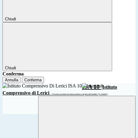
Chiudi
Chiudi
Conferma
Annulla
Conferma
ISA 10
Istituto
Comprensivo di Lerici
“A Lerici un muro di vento azzurro ci separa dal mondo” (F. Tonelli)