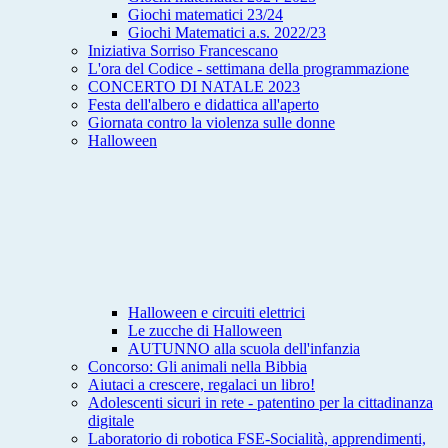
Giochi matematici 23/24
Giochi Matematici a.s. 2022/23
Iniziativa Sorriso Francescano
L'ora del Codice - settimana della programmazione
CONCERTO DI NATALE 2023
Festa dell'albero e didattica all'aperto
Giornata contro la violenza sulle donne
Halloween
Halloween e circuiti elettrici
Le zucche di Halloween
AUTUNNO alla scuola dell'infanzia
Concorso: Gli animali nella Bibbia
Aiutaci a crescere, regalaci un libro!
Adolescenti sicuri in rete - patentino per la cittadinanza
digitale
Laboratorio di robotica FSE-Socialità, apprendimenti,