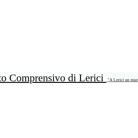
uto Comprensivo di Lerici
“A Lerici un mur