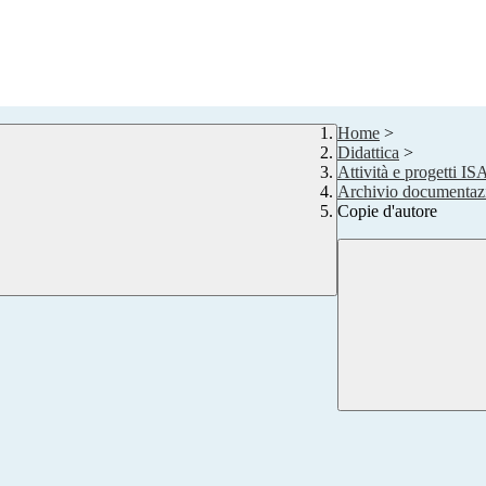
Home
>
Didattica
>
Attività e progetti IS
Archivio documentazi
Copie d'autore