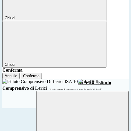
Chiudi
Chiudi
Conferma
Annulla
Conferma
ISA 10
Istituto
Comprensivo di Lerici
“A Lerici un muro di vento azzurro ci separa dal mondo” (F. Tonelli)