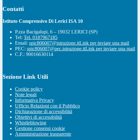
Contatti
Istituto Comprensivo Di Lerici ISA 10
P.zza Bacigalupi, 6 – 19032 LERICI (SP)
Tel:
Tel. 0187967185
Email:
spic806007@istruzione.it
Link per inviare una mail
PEC:
spic806007@pec.istruzione.it
Link per inviare una mail
C.F.: 90016630114
Sezione Link Utili
Cookie policy
Note legali
Informativa Privacy
Ufficio Relazioni con il Pubblico
Dichiarazione di accessibilità
Obiettivi di accessibilità
Whistleblowing
Gestione consensi cookie
Amministrazione trasparente