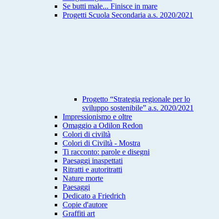
Se butti male... Finisce in mare
Progetti Scuola Secondaria a.s. 2020/2021
Progetto “Strategia regionale per lo
sviluppo sostenibile” a.s. 2020/2021
Impressionismo e oltre
Omaggio a Odilon Redon
Colori di civiltà
Colori di Civiltà - Mostra
Ti racconto: parole e disegni
Paesaggi inaspettati
Ritratti e autoritratti
Nature morte
Paesaggi
Dedicato a Friedrich
Copie d'autore
Graffiti art