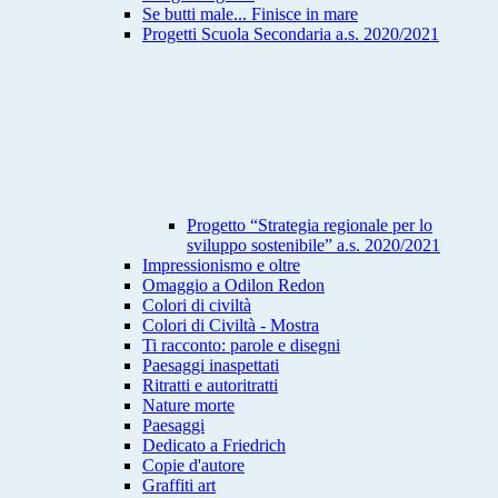
Se butti male... Finisce in mare
Progetti Scuola Secondaria a.s. 2020/2021
Progetto “Strategia regionale per lo
sviluppo sostenibile” a.s. 2020/2021
Impressionismo e oltre
Omaggio a Odilon Redon
Colori di civiltà
Colori di Civiltà - Mostra
Ti racconto: parole e disegni
Paesaggi inaspettati
Ritratti e autoritratti
Nature morte
Paesaggi
Dedicato a Friedrich
Copie d'autore
Graffiti art