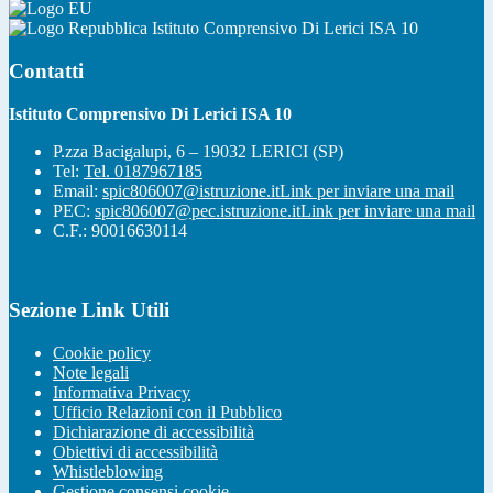
Istituto Comprensivo Di Lerici ISA 10
Contatti
Istituto Comprensivo Di Lerici ISA 10
P.zza Bacigalupi, 6 – 19032 LERICI (SP)
Tel:
Tel. 0187967185
Email:
spic806007@istruzione.it
Link per inviare una mail
PEC:
spic806007@pec.istruzione.it
Link per inviare una mail
C.F.: 90016630114
Sezione Link Utili
Cookie policy
Note legali
Informativa Privacy
Ufficio Relazioni con il Pubblico
Dichiarazione di accessibilità
Obiettivi di accessibilità
Whistleblowing
Gestione consensi cookie