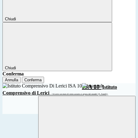
Chiudi
Chiudi
Conferma
Annulla
Conferma
ISA 10
Istituto
Comprensivo di Lerici
“A Lerici un muro di vento azzurro ci separa dal mondo” (F. Tonelli)