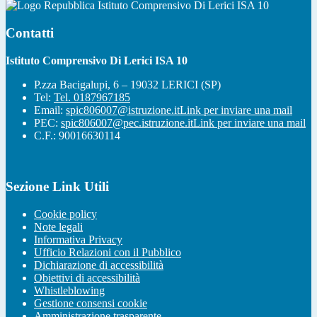
Istituto Comprensivo Di Lerici ISA 10
Contatti
Istituto Comprensivo Di Lerici ISA 10
P.zza Bacigalupi, 6 – 19032 LERICI (SP)
Tel:
Tel. 0187967185
Email:
spic806007@istruzione.it
Link per inviare una mail
PEC:
spic806007@pec.istruzione.it
Link per inviare una mail
C.F.: 90016630114
Sezione Link Utili
Cookie policy
Note legali
Informativa Privacy
Ufficio Relazioni con il Pubblico
Dichiarazione di accessibilità
Obiettivi di accessibilità
Whistleblowing
Gestione consensi cookie
Amministrazione trasparente