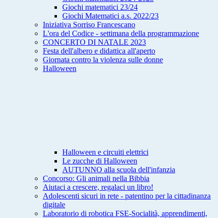
Giochi matematici 23/24
Giochi Matematici a.s. 2022/23
Iniziativa Sorriso Francescano
L'ora del Codice - settimana della programmazione
CONCERTO DI NATALE 2023
Festa dell'albero e didattica all'aperto
Giornata contro la violenza sulle donne
Halloween
Halloween e circuiti elettrici
Le zucche di Halloween
AUTUNNO alla scuola dell'infanzia
Concorso: Gli animali nella Bibbia
Aiutaci a crescere, regalaci un libro!
Adolescenti sicuri in rete - patentino per la cittadinanza
digitale
Laboratorio di robotica FSE-Socialità, apprendimenti,