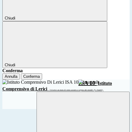
Chiudi
Chiudi
Conferma
Annulla
Conferma
ISA 10
Istituto
Comprensivo di Lerici
“A Lerici un muro di vento azzurro ci separa dal mondo” (F. Tonelli)