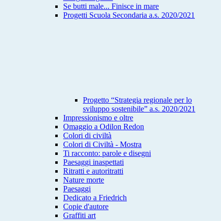
Se butti male... Finisce in mare
Progetti Scuola Secondaria a.s. 2020/2021
Progetto “Strategia regionale per lo
sviluppo sostenibile” a.s. 2020/2021
Impressionismo e oltre
Omaggio a Odilon Redon
Colori di civiltà
Colori di Civiltà - Mostra
Ti racconto: parole e disegni
Paesaggi inaspettati
Ritratti e autoritratti
Nature morte
Paesaggi
Dedicato a Friedrich
Copie d'autore
Graffiti art