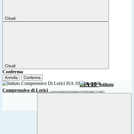
Chiudi
Chiudi
Conferma
Annulla
Conferma
ISA 10
Istituto
Comprensivo di Lerici
“A Lerici un muro di vento azzurro ci separa dal mondo” (F. Tonelli)