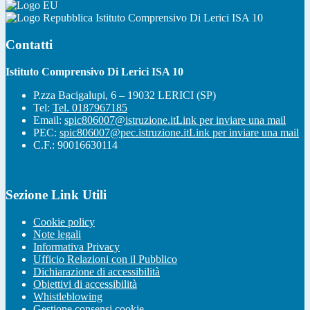
Istituto Comprensivo Di Lerici ISA 10
Contatti
Istituto Comprensivo Di Lerici ISA 10
P.zza Bacigalupi, 6 – 19032 LERICI (SP)
Tel:
Tel. 0187967185
Email:
spic806007@istruzione.it
Link per inviare una mail
PEC:
spic806007@pec.istruzione.it
Link per inviare una mail
C.F.: 90016630114
Sezione Link Utili
Cookie policy
Note legali
Informativa Privacy
Ufficio Relazioni con il Pubblico
Dichiarazione di accessibilità
Obiettivi di accessibilità
Whistleblowing
Gestione consensi cookie